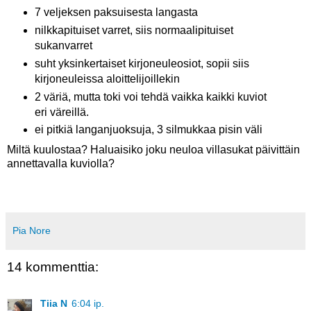
7 veljeksen paksuisesta langasta
nilkkapituiset varret, siis normaalipituiset
sukanvarret
suht yksinkertaiset kirjoneuleosiot, sopii siis
kirjoneuleissa aloittelijoillekin
2 väriä, mutta toki voi tehdä vaikka kaikki kuviot
eri väreillä.
ei pitkiä langanjuoksuja, 3 silmukkaa pisin väli
Miltä kuulostaa? Haluaisiko joku neuloa villasukat päivittäin
annettavalla kuviolla?
Pia Nore
14 kommenttia:
Tiia N
6:04 ip.