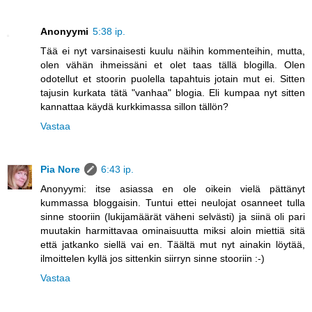
Anonyymi
5:38 ip.
Tää ei nyt varsinaisesti kuulu näihin kommenteihin, mutta,
olen vähän ihmeissäni et olet taas tällä blogilla. Olen
odotellut et stoorin puolella tapahtuis jotain mut ei. Sitten
tajusin kurkata tätä "vanhaa" blogia. Eli kumpaa nyt sitten
kannattaa käydä kurkkimassa sillon tällön?
Vastaa
Pia Nore
6:43 ip.
Anonyymi: itse asiassa en ole oikein vielä pättänyt
kummassa bloggaisin. Tuntui ettei neulojat osanneet tulla
sinne stooriin (lukijamäärät väheni selvästi) ja siinä oli pari
muutakin harmittavaa ominaisuutta miksi aloin miettiä sitä
että jatkanko siellä vai en. Täältä mut nyt ainakin löytää,
ilmoittelen kyllä jos sittenkin siirryn sinne stooriin :-)
Vastaa