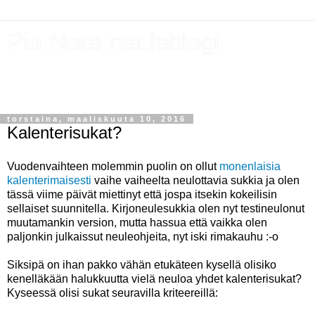
Pia Nore neuleblogi
Käsityönharrastaja neuloo, virkkaa, värjää, piirtää,
askartelee...
torstaina, maaliskuuta 10, 2016
Kalenterisukat?
Vuodenvaihteen molemmin puolin on ollut
monenlaisia
kalenterimaisesti
vaihe vaiheelta neulottavia sukkia ja olen
tässä viime päivät miettinyt että jospa itsekin kokeilisin
sellaiset suunnitella. Kirjoneulesukkia olen nyt testineulonut
muutamankin version, mutta hassua että vaikka olen
paljonkin julkaissut neuleohjeita, nyt iski rimakauhu :-o
Siksipä on ihan pakko vähän etukäteen kysellä olisiko
kenelläkään halukkuutta vielä neuloa yhdet kalenterisukat?
Kyseessä olisi sukat seuravilla kriteereillä: